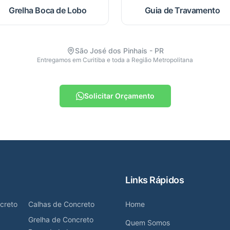
Grelha Boca de Lobo
Guia de Travamento
São José dos Pinhais - PR
Entregamos em Curitiba e toda a Região Metropolitana
Solicitar Orçamento
Links Rápidos
creto
Calhas de Concreto
Home
Grelha de Concreto
Quem Somos