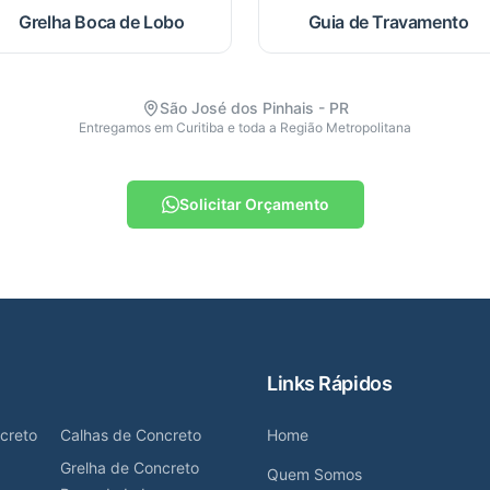
Grelha Boca de Lobo
Guia de Travamento
São José dos Pinhais - PR
Entregamos em Curitiba e toda a Região Metropolitana
Solicitar Orçamento
Links Rápidos
creto
Calhas de Concreto
Home
Grelha de Concreto
Quem Somos